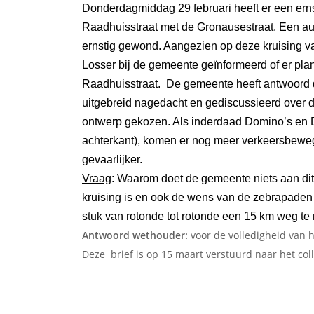
Donderdagmiddag 29 februari heeft er een erns
Raadhuisstraat met de Gronausestraat. Een aut
ernstig gewond. Aangezien op deze kruising vak
Losser bij de gemeente geïnformeerd of er pla
Raadhuisstraat. De gemeente heeft antwoord da
uitgebreid nagedacht en gediscussieerd over de
ontwerp gekozen. Als inderdaad Domino’s en D
achterkant), komen er nog meer verkeersbeweg
gevaarli
Vraag
: Waarom doet de gemeente niets aan dit 
kruising is en ook de wens van de zebrapaden
stuk van rotonde tot rotonde een 15 km weg t
Antwoord wethouder:
voor de volledigheid van h
Deze brief is op 15 maart verstuurd naar het co