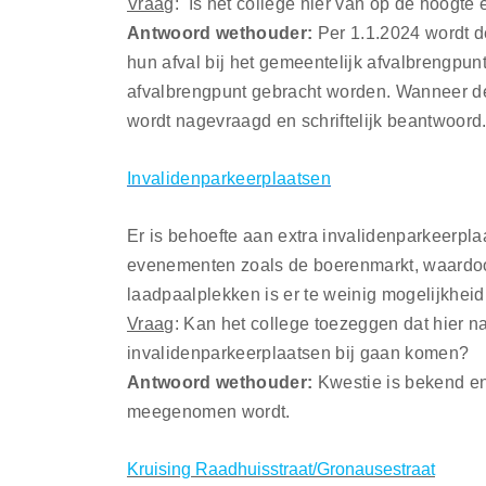
Vraag
: Is het college hier van op de hoogte
Antwoord wethouder:
Per 1.1.2024 wordt de
hun afval bij het gemeentelijk afvalbrengpun
afvalbrengpunt gebracht worden. Wanneer de
wordt nagevraagd en schriftelijk beantwoord
Invalidenparkeerplaatsen
Er is behoefte aan extra invalidenparkeerpla
evenementen zoals de boerenmarkt, waardoor
laadpaalplekken is er te weinig mogelijkhei
Vraag
: Kan het college toezeggen dat hier n
invalidenparkeerplaatsen bij gaan komen?
Antwoord wethouder:
Kwestie is bekend en
meegenomen wordt.
Kruising Raadhuisstraat/Gronausestraat