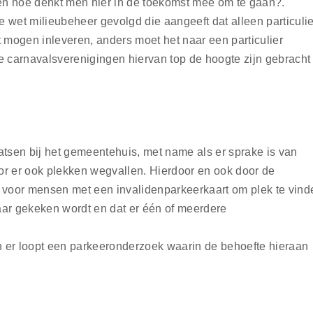
 en hoe denkt men hier in de toekomst mee om te gaan?.
 wet milieubeheer gevolgd die aangeeft dat alleen particuli
t mogen inleveren, anders moet het naar een particulier
 carnavalsverenigingen hiervan top de hoogte zijn gebracht
.
atsen bij het gemeentehuis, met name als er sprake is van
 er ook plekken wegvallen. Hierdoor en ook door de
d voor mensen met een invalidenparkeerkaart om plek te vind
aar gekeken wordt en dat er één of meerdere
 er loopt een parkeeronderzoek waarin de behoefte hieraan