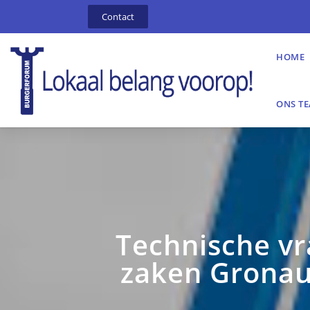
Contact
HOME
ONS T
Technische vr
zaken Gronau