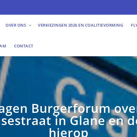
OVER ONS
VERKIEZINGEN 2026 EN COALITIEVORMING
FL
EAM
CONTACT
agen Burgerforum ove
sestraat in Glane en 
hierop