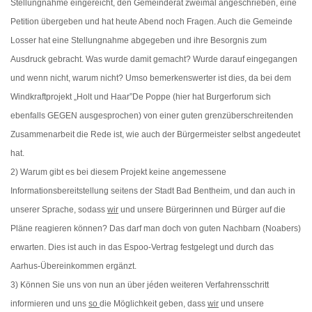
Stellungnahme eingereicht, den Gemeinderat zweimal angeschrieben, eine
Petition übergeben und hat heute Abend noch Fragen. Auch die Gemeinde
Losser hat eine Stellungnahme abgegeben und ihre Besorgnis zum
Ausdruck gebracht. Was wurde damit gemacht? Wurde darauf eingegangen
und wenn nicht, warum nicht? Umso bemerkenswerter ist dies, da bei dem
Windkraftprojekt „Holt und Haar”De Poppe (hier hat Burgerforum sich
ebenfalls GEGEN ausgesprochen) von einer guten grenzüberschreitenden
Zusammenarbeit die Rede ist, wie auch der Bürgermeister selbst angedeutet
hat.
2) Warum gibt es bei diesem Projekt keine angemessene
Informationsbereitstellung seitens der Stadt Bad Bentheim, und dan auch in
unserer Sprache, sodass
wir
und unsere Bürgerinnen und Bürger auf die
Pläne reagieren können? Das darf man doch von guten Nachbarn (Noabers)
erwarten. Dies ist auch in das Espoo-Vertrag festgelegt und durch das
Aarhus-Übereinkommen ergänzt.
3) Können Sie uns von nun an über jéden weiteren Verfahrensschritt
informieren und uns
so
die Möglichkeit geben, dass
wir
und unsere