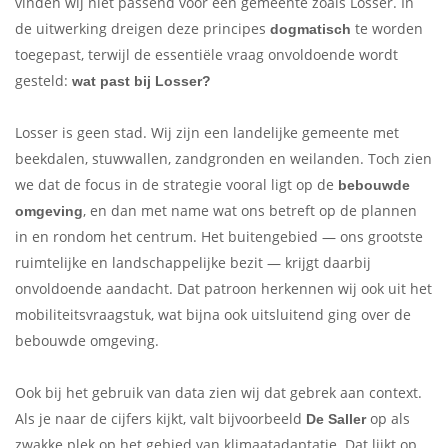
vinden wij niet passend voor een gemeente zoals Losser. In
de uitwerking dreigen deze principes
te worden
dogmatisch
toegepast, terwijl de essentiële vraag onvoldoende wordt
gesteld:
wat past bij Losser?
Losser is geen stad. Wij zijn een landelijke gemeente met
beekdalen, stuwwallen, zandgronden en weilanden. Toch zien
we dat de focus in de strategie vooral ligt op de
bebouwde
, en dan met name wat ons betreft op de plannen
omgeving
in en rondom het centrum. Het buitengebied — ons grootste
ruimtelijke en landschappelijke bezit — krijgt daarbij
onvoldoende aandacht. Dat patroon herkennen wij ook uit het
mobiliteitsvraagstuk, wat bijna ook uitsluitend ging over de
bebouwde omgeving.
Ook bij het gebruik van data zien wij dat gebrek aan context.
Als je naar de cijfers kijkt, valt bijvoorbeeld
op als
De Saller
zwakke plek op het gebied van klimaatadaptatie. Dat lijkt op