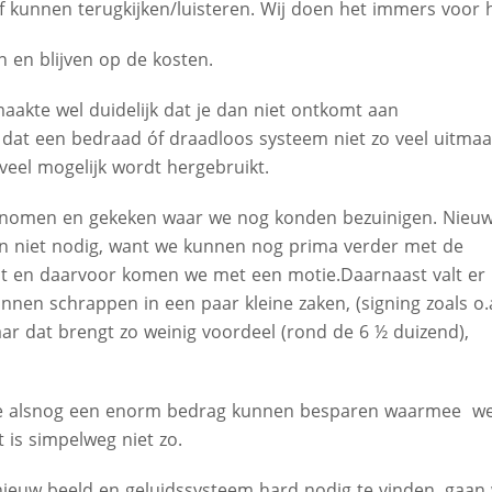
af kunnen terugkijken/luisteren. Wij doen het immers voor 
n en blijven op de kosten.
maakte wel duidelijk dat je dan niet ontkomt aan
at een bedraad óf draadloos systeem niet zo veel uitmaa
zoveel mogelijk wordt hergebruikt.
enomen en gekeken waar we nog konden bezuinigen. Nieu
jn niet nodig, want we kunnen nog prima verder met de
uit en daarvoor komen we met een motie.Daarnaast valt er 
nen schrappen in een paar kleine zaken, (signing zoals o.
r dat brengt zo weinig voordeel (rond de 6 ½ duizend),
 we alsnog een enorm bedrag kunnen besparen waarmee w
 is simpelweg niet zo.
euw beeld en geluidssysteem hard nodig te vinden, gaan 