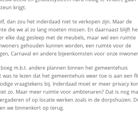
teun krijgt.
lf, dan zou het inderdaad niet te verkopen zijn. Maar de
te die we al zo lang moeten missen. En daarnaast blijft he
eer elke dag gesleep met de meubels, maar wel een ruimte
 inwoners gehouden kunnen worden, een ruimte voor de
ingen, Carnaval en andere bijeenkomsten voor onze inwoner
 boeg m.b.t. andere plannen binnen het gemeentehuis
nt was te lezen dat het gemeentehuis weer toe is aan een fl
 nodige vraagtekens bij. Inderdaad moet er meer privacy k
 niet zo. Maar meer ruimte voor ambtenaren? Dat is nog m
rgaderen of op locatie werken zoals in de dorpshuizen. D
men we binnenkort op terug.