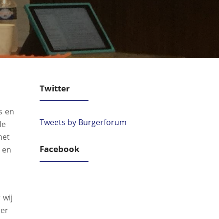
Twitter
s en
Tweets by Burgerforum
le
met
Facebook
 en
 wij
ier