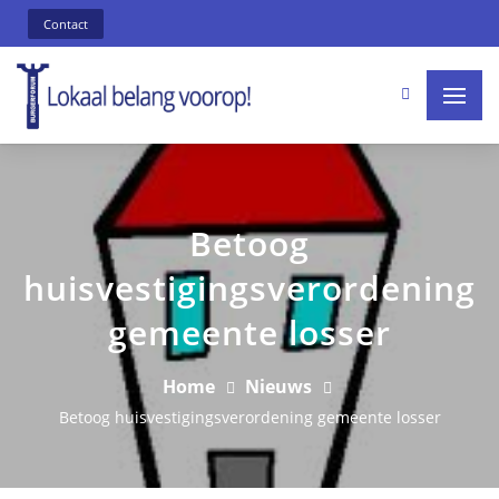
Contact
Betoog
huisvestigingsverordening
gemeente losser
Home
Nieuws
Betoog huisvestigingsverordening gemeente losser