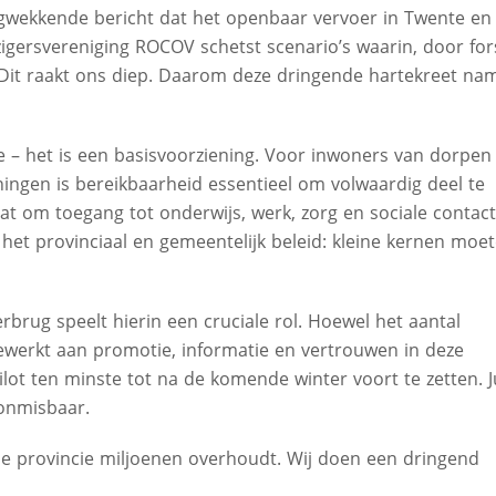
gwekkende bericht dat het openbaar vervoer in Twente en
igersvereniging ROCOV schetst scenario’s waarin, door for
. Dit raakt ons diep. Daarom deze dringende hartekreet na
e – het is een basisvoorziening. Voor inwoners van dorpen
ningen is bereikbaarheid essentieel om volwaardig deel te
 om toegang tot onderwijs, werk, zorg en sociale contact
 het provinciaal en gemeentelijk beleid: kleine kernen moe
brug speelt hierin een cruciale rol. Hoewel het aantal
gewerkt aan promotie, informatie en vertrouwen in deze
lot ten minste tot na de komende winter voort te zetten. J
onmisbaar.
e provincie miljoenen overhoudt. Wij doen een dringend