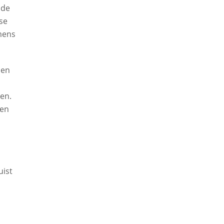
 de
se
mens
 en
en.
ten
uist